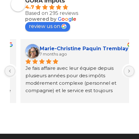
GORA Impôts
4.7
Based on 295 reviews
powered by
G
o
o
g
l
e
review us on
Marie-Christine Paquin Tremblay
7 months ago
Je fais affaire avec leur équipe depuis 
S
 
plusieurs années pour des impôts 
g
modérement complexe (personnel et 
v
e 
compagnie) et le service est toujours 
c
impeccable et rapide.
d
t
J
C