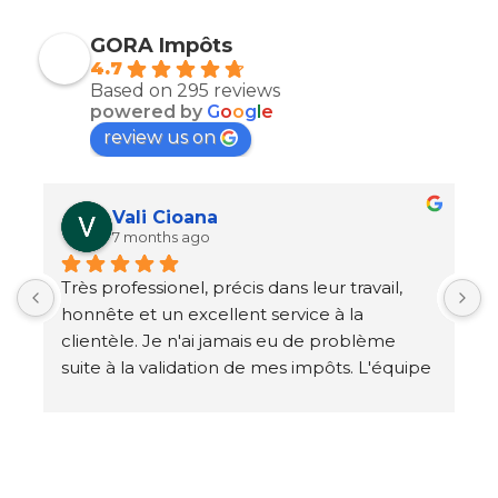
GORA Impôts
4.7
Based on 295 reviews
powered by
G
o
o
g
l
e
review us on
M Delage
7 months ago
J'utilise leur services depuis quelques 
J
années et j'y trouve un excellent service à la 
p
clientèle avec un prix compétitif, même 
m
 
moins cher que la majorité des firmes que je 
c
connais. Je vous les recommande 
i
fortement !