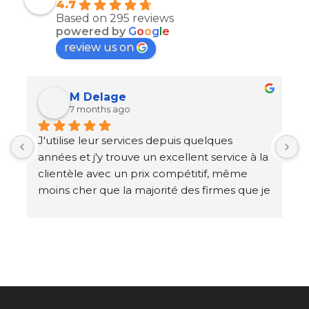
4.7
Based on 295 reviews
powered by
G
o
o
g
l
e
review us on
M Delage
7 months ago
J'utilise leur services depuis quelques 
J
années et j'y trouve un excellent service à la 
p
clientèle avec un prix compétitif, même 
m
 
moins cher que la majorité des firmes que je 
c
connais. Je vous les recommande 
i
fortement !