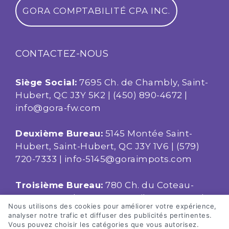
GORA COMPTABILITÉ CPA INC.
CONTACTEZ-NOUS
Siège Social:
7695 Ch. de Chambly, Saint-
Hubert, QC J3Y 5K2 |
(450) 890-4672
|
info@gora-fw.com
Deuxième Bureau:
5145 Montée Saint-
Hubert, Saint-Hubert, QC J3Y 1V6 |
(579)
720-7333
|
info-5145@goraimpots.com
Troisième Bureau:
780 Ch. du Coteau-
Rouge, Local 106, Longueuil, QC J4J 1Z3 |
Nous utilisons des cookies pour améliorer votre expérience,
(450) 332-0922
|
info-
analyser notre trafic et diffuser des publicités pertinentes.
780@goraimpots.com
Vous pouvez choisir les catégories que vous autorisez.